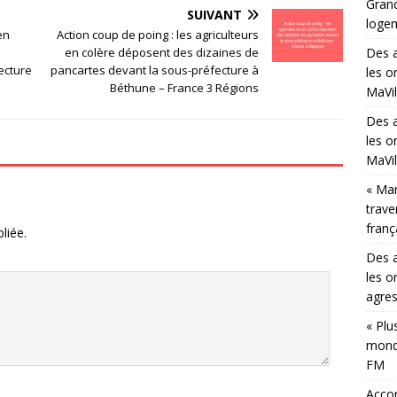
Grand
SUIVANT
loge
en
Action coup de poing : les agriculteurs
en colère déposent des dizaines de
Des a
ecture
pancartes devant la sous-préfecture à
les o
Béthune – France 3 Régions
MaVi
Des a
les o
MaVi
« Mar
trave
franç
liée.
Des a
les o
agres
« Plu
mond
FM
Accor