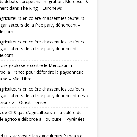
s débats européens : migration, Mercosur &
ment dans The Ring – Euronews
griculteurs en colère chassent les teufeurs :
rganisateurs de la free party dénoncent –
lle.com
griculteurs en colère chassent les teufeurs :
rganisateurs de la free party dénoncent –
lle.com
che gauloise » contre le Mercosur : il
rse la France pour défendre la paysannerie
aise – Midi Libre
griculteurs en colère chassent les teufeurs :
rganisateurs de la free party dénoncent des «
sions » – Ouest-France
s de CRS que d’agriculteurs » : la colère du
e agricole déborde à Toulouse – Pyrénées
d UE-Mercosur: les agriculteurs français et