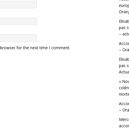
europ
Orang
Elisa
pas s
– act
Accor
 browser for the next time I comment.
– Ora
Elisa
pas s
Actua
« Nou
colèr
niort
Accor
– Ora
Merco
accor