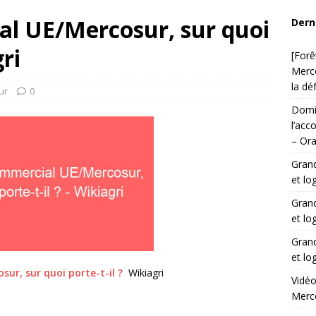
al UE/Mercosur, sur quoi
Dern
gri
[Forê
Merco
la dé
ur
0
Domin
l’acc
– Ora
Grand
et lo
Grand
et lo
Grand
et lo
ur, sur quoi porte-t-il ?
Wikiagri
Vidéo
Merc